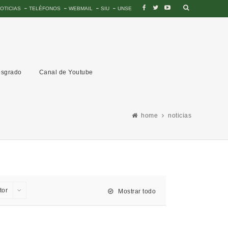
OTICIAS
TELÉFONOS
WEBMAIL
SIU
UNSE
sgrado
Canal de Youtube
home
noticias
tor
Mostrar todo