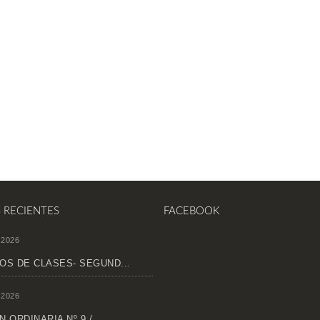
S RECIENTES
FACEBOOK
 2026
OS DE CLASES- SEGUND...
 2026
 ORDINARIA Nº 9 /...