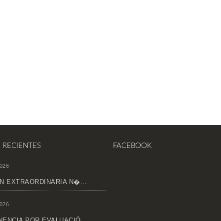
S RECIENTES
FACEBOOK
026
N EXTRAORDINARIA N�...
026
ENCIA POR EVALUACIÓ...