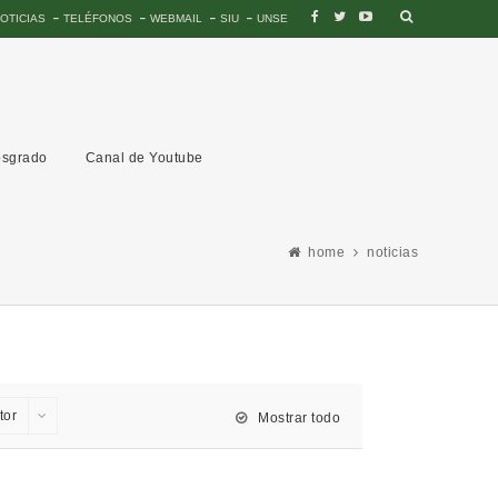
OTICIAS
TELÉFONOS
WEBMAIL
SIU
UNSE
sgrado
Canal de Youtube
home
noticias
tor
Mostrar todo