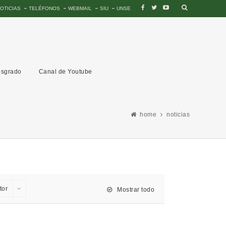
OTICIAS
TELÉFONOS
WEBMAIL
SIU
UNSE
sgrado
Canal de Youtube
home
noticias
tor
Mostrar todo