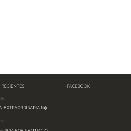
S RECIENTES
FACEBOOK
026
N EXTRAORDINARIA N�...
026
ENCIA POR EVALUACIÓ...