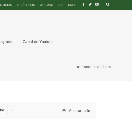
OTICIAS
TELÉFONOS
WEBMAIL
SIU
UNSE
sgrado
Canal de Youtube
home
noticias
tor
Mostrar todo