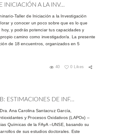
INICIACIÓN A LA INV...
minario-Taller de Iniciación a la Investigación
xplorar y conocer un poco sobre que es lo que
e hoy, y podrás potenciar tus capacidades y
 propio camino como investigador/a. La presente
ción de 18 encuentros, organizados en 5
40
0 Likes
: ESTIMACIONES DE INF...
a Dra. Ana Carolina Santacruz García,
Antioxidantes y Procesos Oxidativos (LAPOx) –
cias Químicas de la FAyA –UNSE, basando su
rrollos de sus estudios doctorales. Este