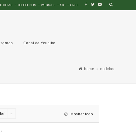
OTICIAS
TELÉFONOS
WEBMAIL
SIU
UNSE
sgrado
Canal de Youtube
home
noticias
tor
Mostrar todo
0