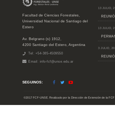
13 JULIO, 2
Facultad de Ciencias Forestales,
REUNIÓ
Universidad Nacional de Santiago del
Estero
13 JULIO, 2
PERMAN
Av. Belgrano (s) 1912,
4200 Santiago del Estero, Argentina
3 JULIO, 20
Tel: +54-385-4509550
REUNIÓN
Email:
info-fcf@unse.edu.ar
SEGUINOS:
©2017 FCF-UNSE. Realizado por la Dirección de Extensión de la FCF