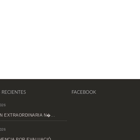
S RECIENTES
FACEBOOK
026
N EXTRAORDINARIA N�...
026
ENCIA POR EVALUACIÓ...