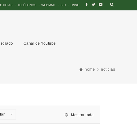
OTICIAS
TELÉFONOS
WEBMAIL
SIU
UNSE
sgrado
Canal de Youtube
home
noticias
tor
Mostrar todo