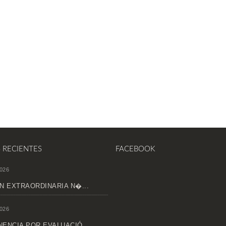
S RECIENTES
FACEBOOK
026
N EXTRAORDINARIA N�...
026
ENCIA POR EVALUACIÓ...