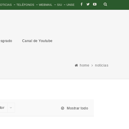
OTICIAS
TELÉFONOS
WEBMAIL
SIU
UNSE
sgrado
Canal de Youtube
home
noticias
tor
Mostrar todo