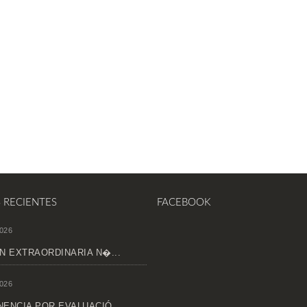
S RECIENTES
FACEBOOK
026
N EXTRAORDINARIA N�...
026
ENCIA POR EVALUACIÓ...