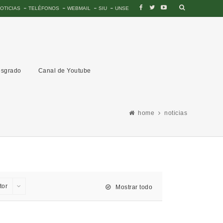
OTICIAS
TELÉFONOS
WEBMAIL
SIU
UNSE
sgrado
Canal de Youtube
home
noticias
tor
Mostrar todo