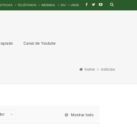
OTICIAS
TELÉFONOS
WEBMAIL
SIU
UNSE
sgrado
Canal de Youtube
home
noticias
tor
Mostrar todo