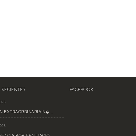
S RECIENTES
FACEBOOK
026
N EXTRAORDINARIA N�...
026
ENCIA POR EVALUACIÓ...