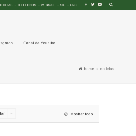
OTICIAS
TELÉFONOS
WEBMAIL
SIU
UNSE
sgrado
Canal de Youtube
home
noticias
tor
Mostrar todo