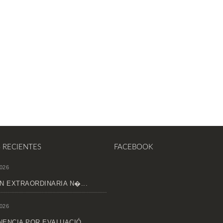
S RECIENTES
FACEBOOK
026
N EXTRAORDINARIA N�...
026
ENCIA POR EVALUACIÓ...