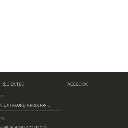
S RECIENTES
FACEBOOK
026
N EXTRAORDINARIA N�...
026
ENCIA POR EVALUACIÓ...