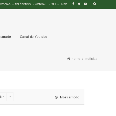
OTICIAS
TELÉFONOS
WEBMAIL
SIU
UNSE
sgrado
Canal de Youtube
home
noticias
tor
Mostrar todo