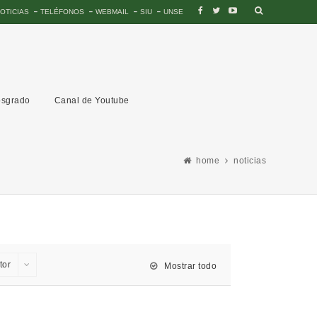
OTICIAS
TELÉFONOS
WEBMAIL
SIU
UNSE
sgrado
Canal de Youtube
home
noticias
tor
Mostrar todo