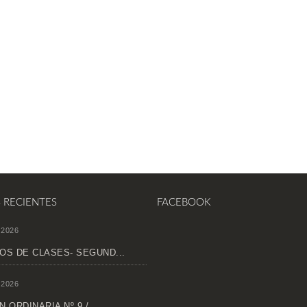
S RECIENTES
FACEBOOK
 2026
OS DE CLASES- SEGUND...
 2026
 ORDINARIA Nº 9 /...