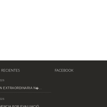
S RECIENTES
FACEBOOK
026
N EXTRAORDINARIA N�...
026
ENCIA POR EVALUACIÓ...