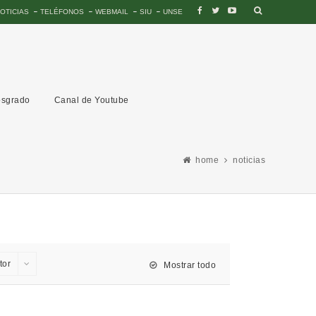
OTICIAS
TELÉFONOS
WEBMAIL
SIU
UNSE
sgrado
Canal de Youtube
home
noticias
tor
Mostrar todo