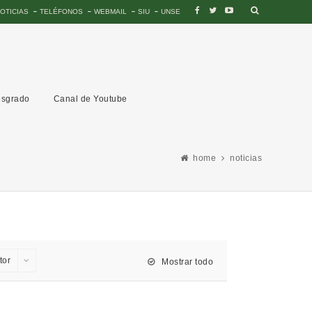
OTICIAS
TELÉFONOS
WEBMAIL
SIU
UNSE
sgrado
Canal de Youtube
home
noticias
tor
Mostrar todo