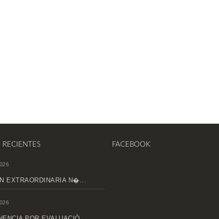
S RECIENTES
FACEBOOK
026
N EXTRAORDINARIA N�...
026
ENCIA POR EVALUACIÓ...