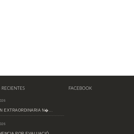
S RECIENTES
FACEBOOK
026
N EXTRAORDINARIA N�...
026
ENCIA POR EVALUACIÓ...