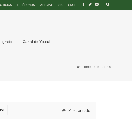
OTICIAS
TELÉFONOS
WEBMAIL
SIU
UNSE
sgrado
Canal de Youtube
home
noticias
tor
Mostrar todo