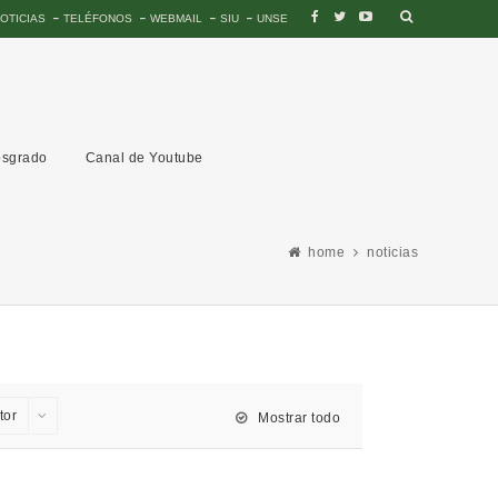
OTICIAS
TELÉFONOS
WEBMAIL
SIU
UNSE
sgrado
Canal de Youtube
home
noticias
tor
Mostrar todo