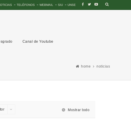
OTICIAS
TELÉFONOS
WEBMAIL
SIU
UNSE
sgrado
Canal de Youtube
home
noticias
tor
Mostrar todo