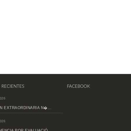
S RECIENTES
FACEBOOK
026
N EXTRAORDINARIA N�...
026
ENCIA POR EVALUACIÓ...