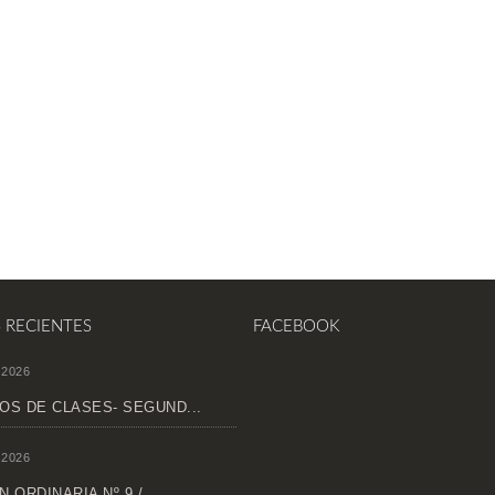
S RECIENTES
FACEBOOK
 2026
OS DE CLASES- SEGUND...
 2026
 ORDINARIA Nº 9 /...