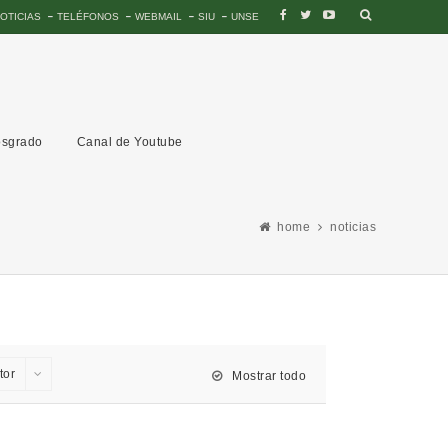
OTICIAS
TELÉFONOS
WEBMAIL
SIU
UNSE
sgrado
Canal de Youtube
home
noticias
tor
Mostrar todo