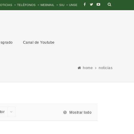
OTICIAS
TELÉFONOS
WEBMAIL
SIU
UNSE
sgrado
Canal de Youtube
home
noticias
tor
Mostrar todo