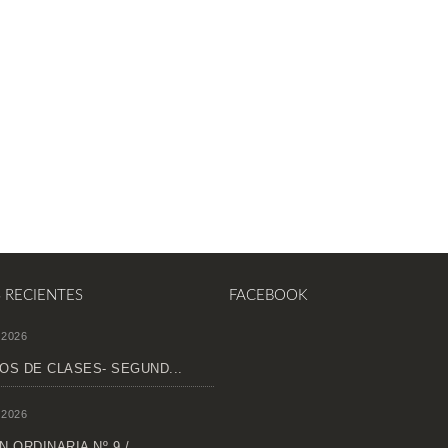
S RECIENTES
FACEBOOK
 2026
OS DE CLASES- SEGUND...
 2026
 ORDINARIA Nº 9 /...