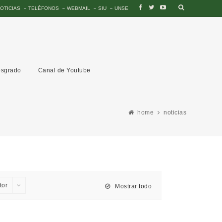
OTICIAS
TELÉFONOS
WEBMAIL
SIU
UNSE
sgrado
Canal de Youtube
home
noticias
tor
Mostrar todo