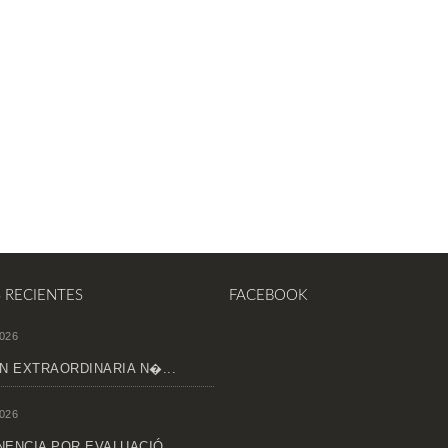
S RECIENTES
FACEBOOK
026
N EXTRAORDINARIA N�...
026
ENCIA POR EVALUACIÓ...