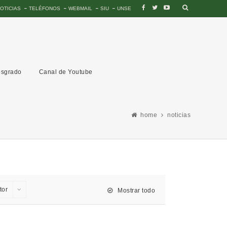
OTICIAS
TELÉFONOS
WEBMAIL
SIU
UNSE
sgrado
Canal de Youtube
home
noticias
tor
Mostrar todo