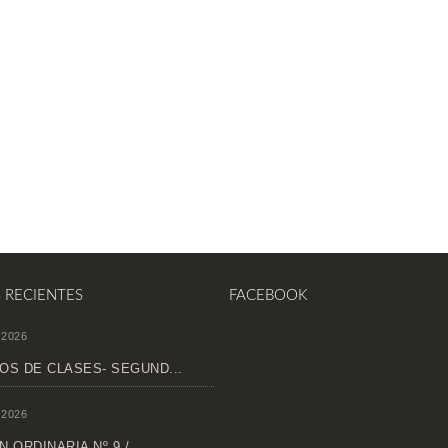
S RECIENTES
FACEBOOK
 2026
OS DE CLASES- SEGUND...
 2026
 ORDINARIA Nº 9 /...