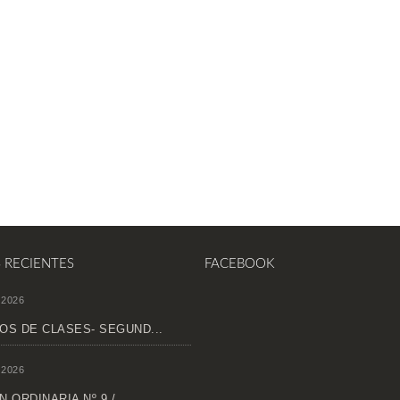
S RECIENTES
FACEBOOK
 2026
OS DE CLASES- SEGUND...
 2026
 ORDINARIA Nº 9 /...