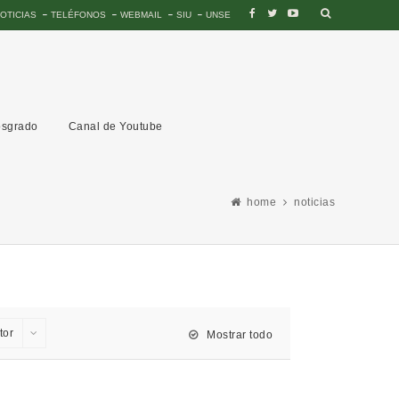
OTICIAS
TELÉFONOS
WEBMAIL
SIU
UNSE
sgrado
Canal de Youtube
home
noticias
tor
Mostrar todo