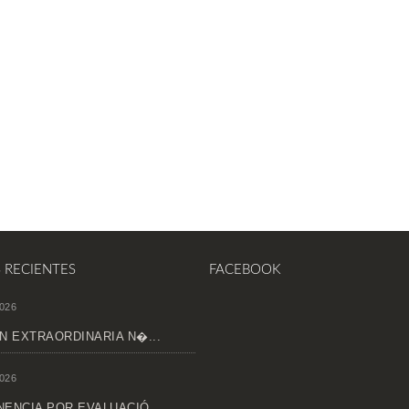
S RECIENTES
FACEBOOK
026
N EXTRAORDINARIA N�...
026
ENCIA POR EVALUACIÓ...