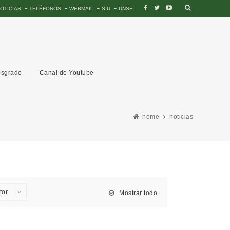
OTICIAS
TELÉFONOS
WEBMAIL
SIU
UNSE
sgrado
Canal de Youtube
home
noticias
tor
Mostrar todo