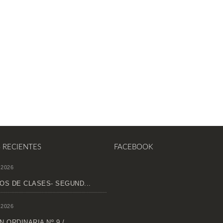
S RECIENTES
FACEBOOK
 2026
OS DE CLASES- SEGUND...
 2026
 ORDINARIA Nº 9 /...