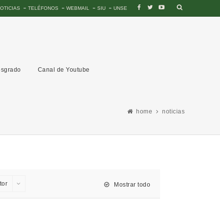
OTICIAS
TELÉFONOS
WEBMAIL
SIU
UNSE
sgrado
Canal de Youtube
home
noticias
tor
Mostrar todo