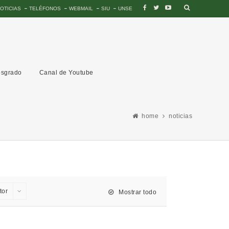
OTICIAS
TELÉFONOS
WEBMAIL
SIU
UNSE
sgrado
Canal de Youtube
home
noticias
tor
Mostrar todo