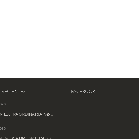
S RECIENTES
FACEBOOK
026
N EXTRAORDINARIA N�...
026
ENCIA POR EVALUACIÓ...