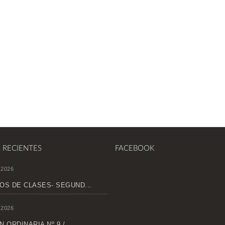
S RECIENTES
FACEBOOK
 2026
OS DE CLASES- SEGUND...
 2026
 ORDINARIA Nº 9 /...