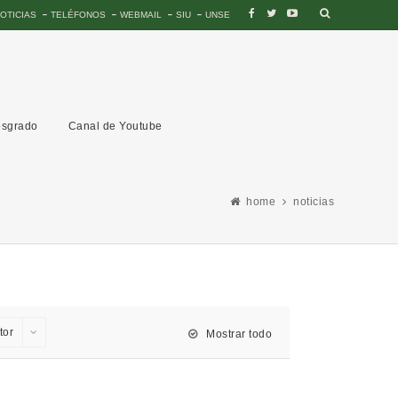
OTICIAS
TELÉFONOS
WEBMAIL
SIU
UNSE
sgrado
Canal de Youtube
home
noticias
tor
Mostrar todo