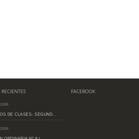
S RECIENTES
FACEBOOK
 2026
OS DE CLASES- SEGUND...
 2026
 ORDINARIA Nº 9 /...