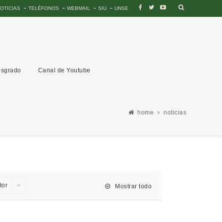
OTICIAS
TELÉFONOS
WEBMAIL
SIU
UNSE
sgrado
Canal de Youtube
home
noticias
tor
Mostrar todo