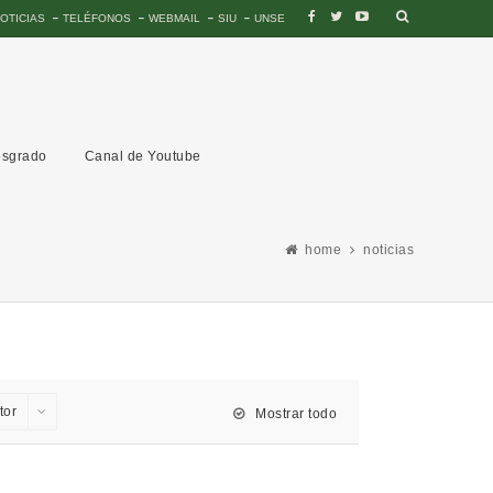
OTICIAS
TELÉFONOS
WEBMAIL
SIU
UNSE
sgrado
Canal de Youtube
home
noticias
tor
Mostrar todo