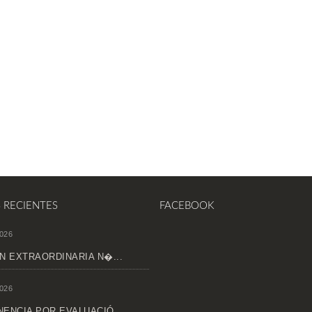
S RECIENTES
FACEBOOK
026
N EXTRAORDINARIA N�...
026
ENCIA POR EVALUACIÓ...