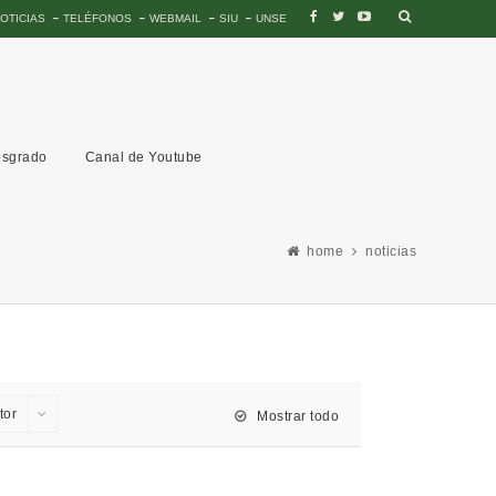
OTICIAS
TELÉFONOS
WEBMAIL
SIU
UNSE
sgrado
Canal de Youtube
home
noticias
tor
Mostrar todo