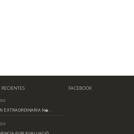
S RECIENTES
FACEBOOK
026
N EXTRAORDINARIA N�...
026
ENCIA POR EVALUACIÓ...