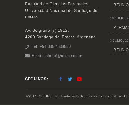
Facultad de Ciencias Forestales,
REUNIÓ
Universidad Nacional de Santiago del
Estero
13 JULIO, 2
PERMAN
Av. Belgrano (s) 1912,
4200 Santiago del Estero, Argentina
3 JULIO, 20
Tel: +54-385-4509550
REUNIÓN
Email:
info-fcf@unse.edu.ar
SEGUINOS:
©2017 FCF-UNSE. Realizado por la Dirección de Extensión de la FCF