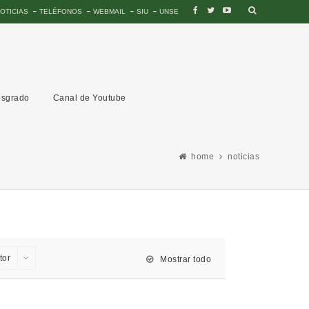
OTICIAS
TELÉFONOS
WEBMAIL
SIU
UNSE
sgrado
Canal de Youtube
home
noticias
tor
Mostrar todo