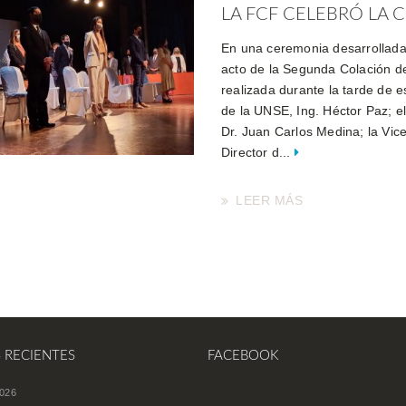
LA FCF CELEBRÓ LA C
En una ceremonia desarrollada 
acto de la Segunda Colación d
realizada durante la tarde de e
de la UNSE, Ing. Héctor Paz; e
Dr. Juan Carlos Medina; la Vic
Director d...
LEER MÁS
S RECIENTES
FACEBOOK
026