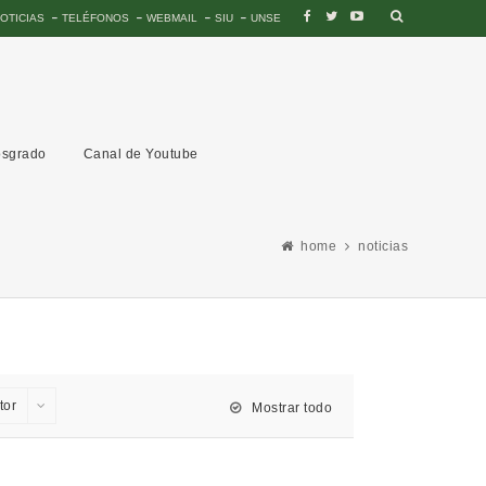
OTICIAS
TELÉFONOS
WEBMAIL
SIU
UNSE
sgrado
Canal de Youtube
home
noticias
tor
Mostrar todo