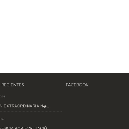
S RECIENTES
FACEBOOK
026
N EXTRAORDINARIA N�...
026
ENCIA POR EVALUACIÓ...