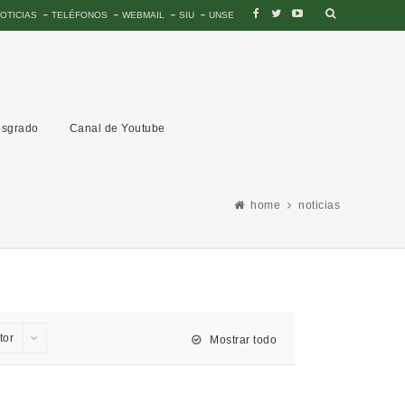
OTICIAS
TELÉFONOS
WEBMAIL
SIU
UNSE
sgrado
Canal de Youtube
home
noticias
tor
Mostrar todo