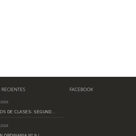
S RECIENTES
FACEBOOK
 2026
OS DE CLASES- SEGUND...
 2026
 ORDINARIA Nº 9 /...