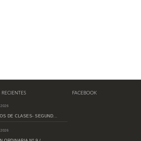
S RECIENTES
FACEBOOK
 2026
OS DE CLASES- SEGUND...
 2026
 ORDINARIA Nº 9 /...