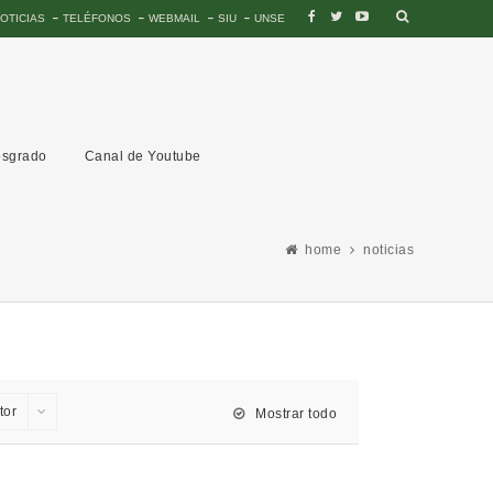
OTICIAS
TELÉFONOS
WEBMAIL
SIU
UNSE
sgrado
Canal de Youtube
home
noticias
tor
Mostrar todo