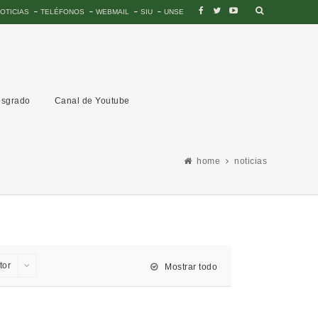
OTICIAS
TELÉFONOS
WEBMAIL
SIU
UNSE
sgrado
Canal de Youtube
home
noticias
tor
Mostrar todo