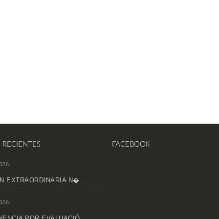
S RECIENTES
FACEBOOK
026
N EXTRAORDINARIA N�...
026
ENCIA POR EVALUACIÓ...