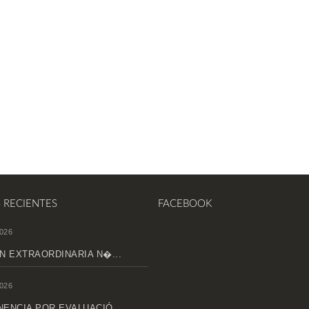
S RECIENTES
FACEBOOK
026
N EXTRAORDINARIA N�...
026
ENCIA POR EVALUACIÓ...