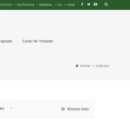
OTICIAS
TELÉFONOS
WEBMAIL
SIU
UNSE
sgrado
Canal de Youtube
home
noticias
tor
Mostrar todo