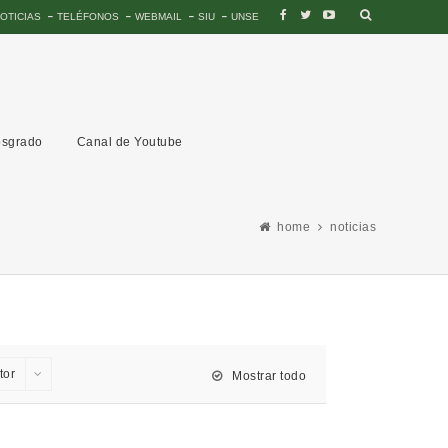
OTICIAS
TELÉFONOS
WEBMAIL
SIU
UNSE
sgrado
Canal de Youtube
home
noticias
tor
Mostrar todo