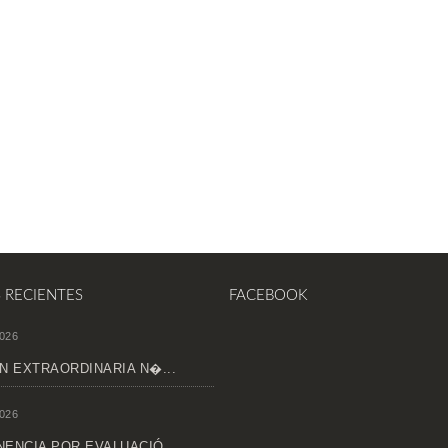
S RECIENTES
FACEBOOK
026
N EXTRAORDINARIA N�...
026
ENCIA POR EVALUACIÓ...