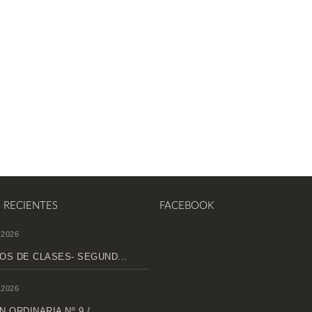
S RECIENTES
FACEBOOK
 2026
OS DE CLASES- SEGUND...
 2026
 ORDINARIA Nº 9 /...