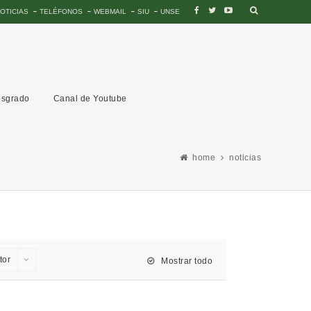
OTICIAS
TELÉFONOS
WEBMAIL
SIU
UNSE
sgrado
Canal de Youtube
home
noticias
tor
Mostrar todo