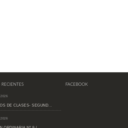
S RECIENTES
FACEBOOK
 2026
OS DE CLASES- SEGUND...
 2026
 ORDINARIA Nº 9 /...