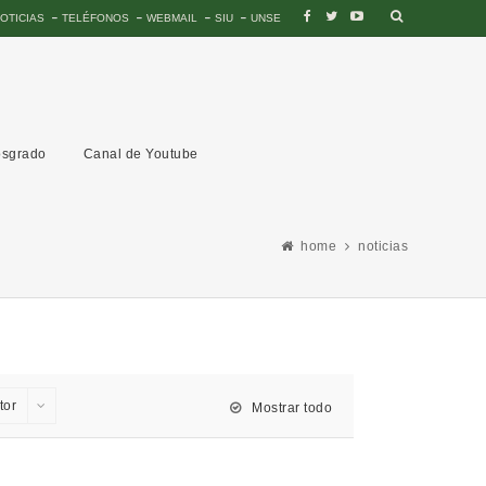
OTICIAS
TELÉFONOS
WEBMAIL
SIU
UNSE
sgrado
Canal de Youtube
home
noticias
tor
Mostrar todo