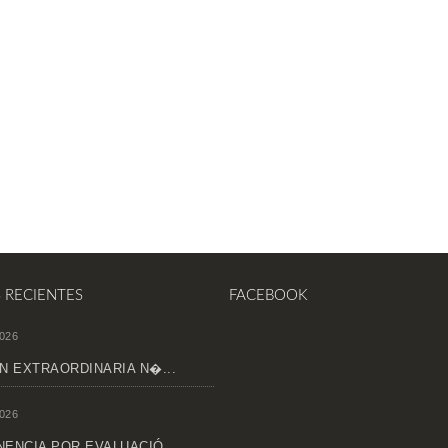
S RECIENTES
FACEBOOK
026
N EXTRAORDINARIA N�...
026
ENCIA POR EVALUACIÓ...