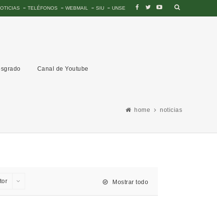
OTICIAS
TELÉFONOS
WEBMAIL
SIU
UNSE
sgrado
Canal de Youtube
home
noticias
tor
Mostrar todo