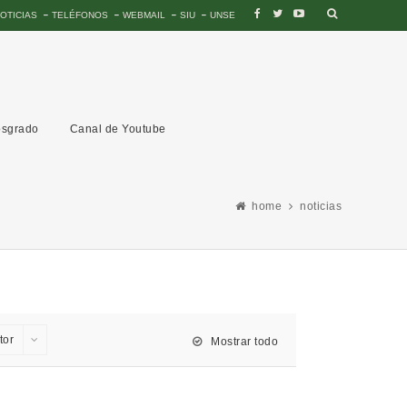
OTICIAS
TELÉFONOS
WEBMAIL
SIU
UNSE
sgrado
Canal de Youtube
home
noticias
tor
Mostrar todo