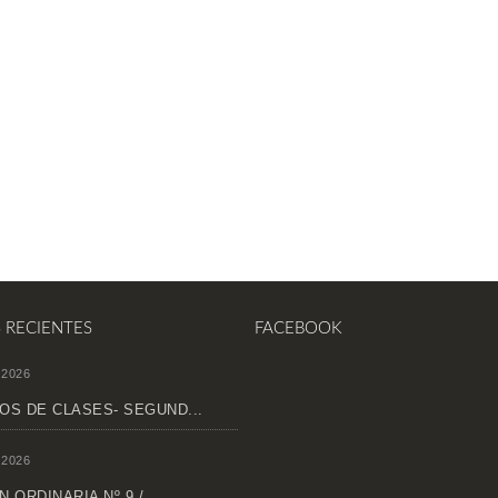
S RECIENTES
FACEBOOK
 2026
OS DE CLASES- SEGUND...
 2026
 ORDINARIA Nº 9 /...