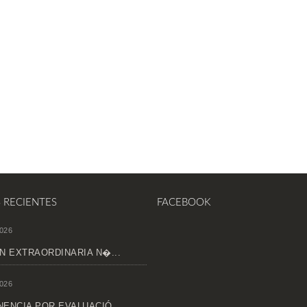
S RECIENTES
FACEBOOK
026
N EXTRAORDINARIA N�...
026
ENCIA POR EVALUACIÓ...