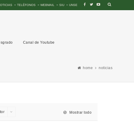
OTICIAS
TELÉFONOS
WEBMAIL
SIU
UNSE
sgrado
Canal de Youtube
home
noticias
tor
Mostrar todo