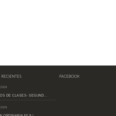
S RECIENTES
FACEBOOK
 2026
OS DE CLASES- SEGUND...
 2026
 ORDINARIA Nº 9 /...