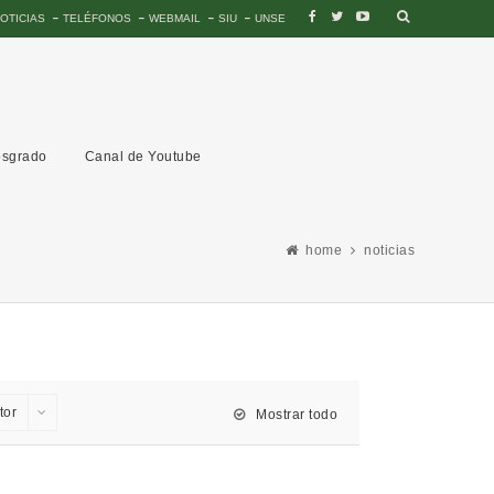
OTICIAS
TELÉFONOS
WEBMAIL
SIU
UNSE
sgrado
Canal de Youtube
home
noticias
tor
Mostrar todo