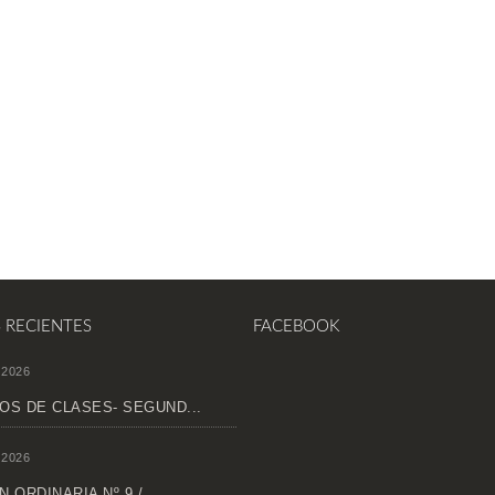
S RECIENTES
FACEBOOK
 2026
OS DE CLASES- SEGUND...
 2026
 ORDINARIA Nº 9 /...