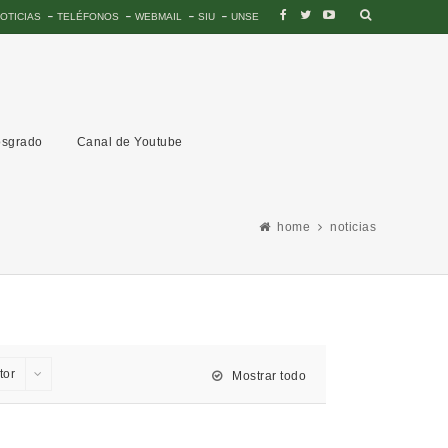
OTICIAS
TELÉFONOS
WEBMAIL
SIU
UNSE
sgrado
Canal de Youtube
home
noticias
tor
Mostrar todo