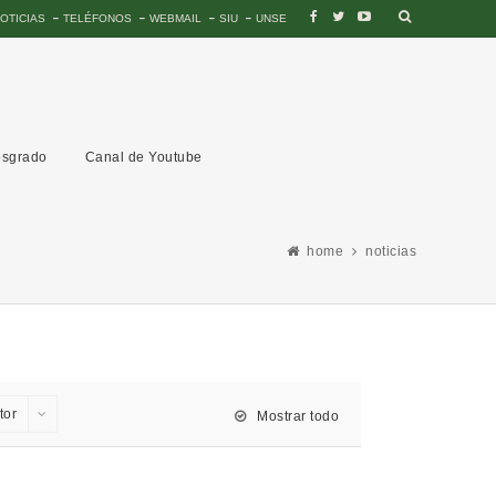
OTICIAS
TELÉFONOS
WEBMAIL
SIU
UNSE
sgrado
Canal de Youtube
home
noticias
tor
Mostrar todo