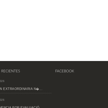
S RECIENTES
FACEBOOK
026
N EXTRAORDINARIA N�...
026
ENCIA POR EVALUACIÓ...