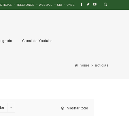
OTICIAS
TELÉFONOS
WEBMAIL
SIU
UNSE
sgrado
Canal de Youtube
home
noticias
tor
Mostrar todo