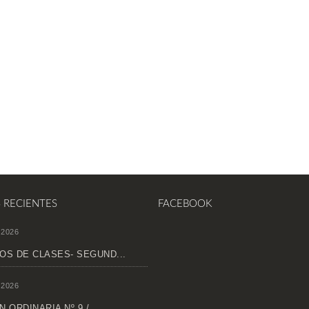
S RECIENTES
FACEBOOK
 2026
OS DE CLASES- SEGUND...
 2026
 ORDINARIA Nº 9 /...