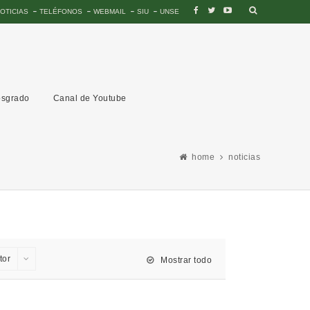
OTICIAS
TELÉFONOS
WEBMAIL
SIU
UNSE
sgrado
Canal de Youtube
home
noticias
tor
Mostrar todo