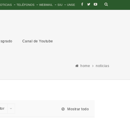
OTICIAS
TELÉFONOS
WEBMAIL
SIU
UNSE
sgrado
Canal de Youtube
home
noticias
tor
Mostrar todo