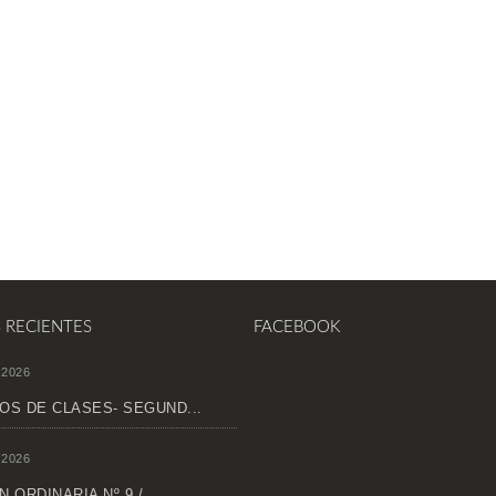
S RECIENTES
FACEBOOK
 2026
OS DE CLASES- SEGUND...
 2026
 ORDINARIA Nº 9 /...