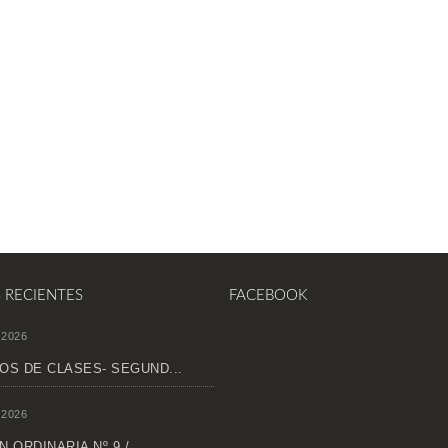
S RECIENTES
FACEBOOK
 2026
OS DE CLASES- SEGUND...
 2026
 ORDINARIA Nº 9 /...