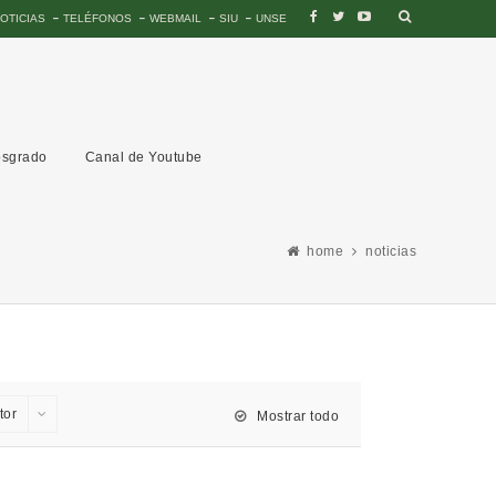
OTICIAS
TELÉFONOS
WEBMAIL
SIU
UNSE
sgrado
Canal de Youtube
home
noticias
tor
Mostrar todo