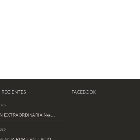
S RECIENTES
FACEBOOK
026
N EXTRAORDINARIA N�...
026
ENCIA POR EVALUACIÓ...