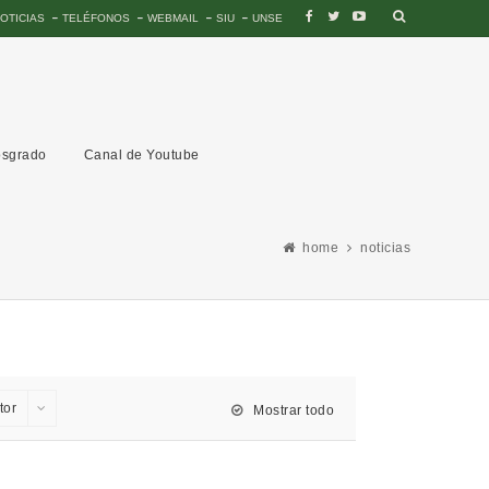
OTICIAS
TELÉFONOS
WEBMAIL
SIU
UNSE
sgrado
Canal de Youtube
home
noticias
tor
Mostrar todo