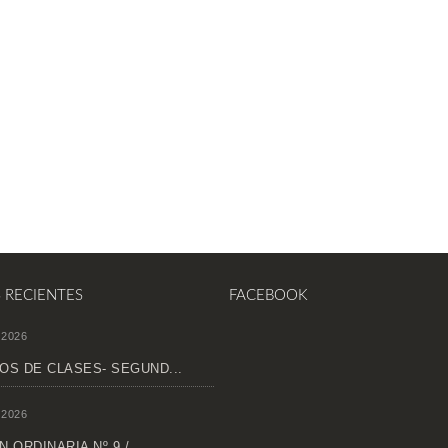
S RECIENTES
FACEBOOK
 2026
OS DE CLASES- SEGUND...
 2026
 ORDINARIA Nº 9 /...