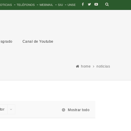
OTICIAS
TELÉFONOS
WEBMAIL
SIU
UNSE
sgrado
Canal de Youtube
home
noticias
tor
Mostrar todo